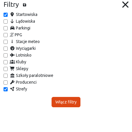
Filtry
Startowiska
Lądowiska
Parkingi
PPG
Stacje meteo
Wyciągarki
Lotnisko
Kluby
Sklepy
Szkoły paralotniowe
Producenci
Strefy
Włącz filtry