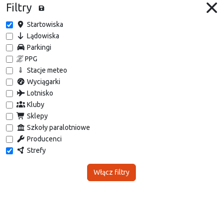
Filtry
Startowiska
Lądowiska
Parkingi
PPG
Stacje meteo
Wyciągarki
Lotnisko
Kluby
Sklepy
Szkoły paralotniowe
Producenci
Strefy
Włącz filtry