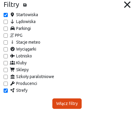
Filtry
Startowiska
Lądowiska
Parkingi
PPG
Stacje meteo
Wyciągarki
Lotnisko
Kluby
Sklepy
Szkoły paralotniowe
Producenci
Strefy
Włącz filtry