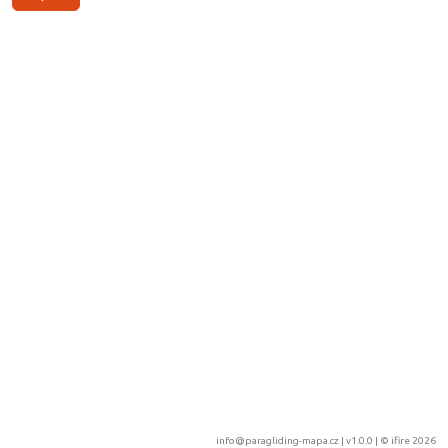
info@paragliding-mapa.cz
| v1.0.0 | ©
ifire 2026