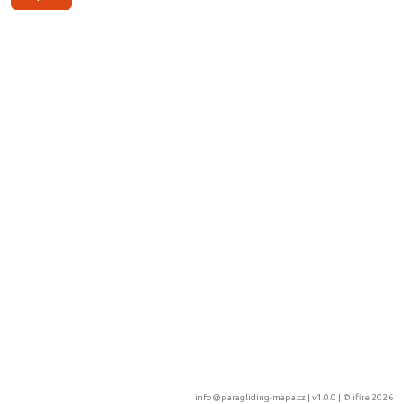
info@paragliding-mapa.cz
| v1.0.0 | ©
ifire 2026