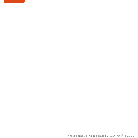
info@paragliding-mapa.cz
| v1.0.0 | ©
ifire 2026