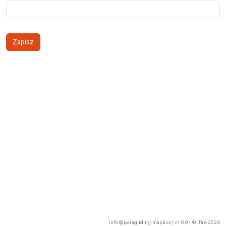
info@paragliding-mapa.cz
| v1.0.0 | ©
ifire 2026