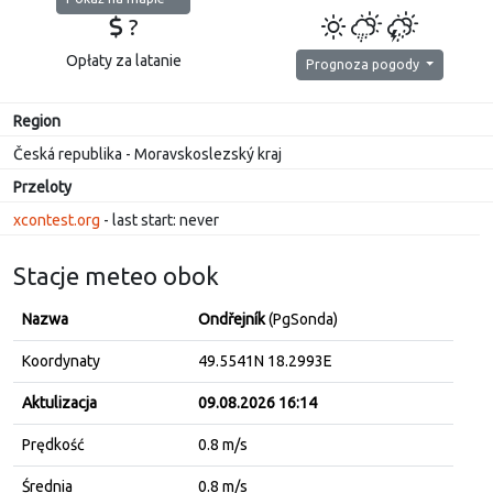
?
Opłaty za latanie
Prognoza pogody
Region
Česká republika - Moravskoslezský kraj
Przeloty
xcontest.org
- last start: never
Stacje meteo obok
Nazwa
Ondřejník
(PgSonda)
Koordynaty
49.5541N 18.2993E
Aktulizacja
09.08.2026 16:14
Prędkość
0.8 m/s
Średnia
0.8 m/s