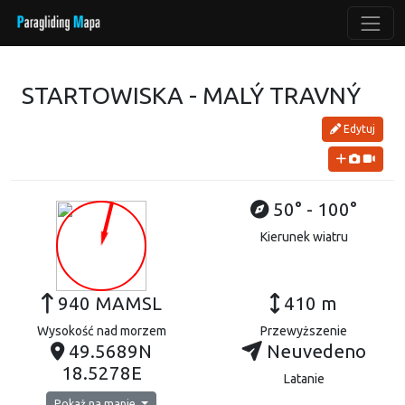
STARTOWISKA - MALÝ TRAVNÝ
Edytuj
50° - 100°
Kierunek wiatru
940 MAMSL
410 m
Wysokość nad morzem
Przewyższenie
49.5689N
Neuvedeno
18.5278E
Latanie
Pokaż na mapie