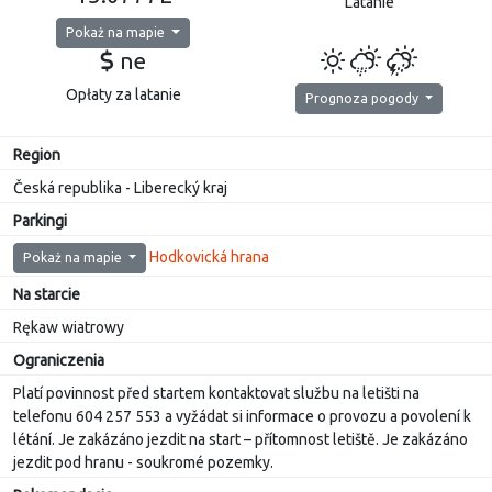
Latanie
Pokaż na mapie
ne
Opłaty za latanie
Prognoza pogody
Region
Česká republika - Liberecký kraj
Parkingi
Hodkovická hrana
Pokaż na mapie
Na starcie
Rękaw wiatrowy
Ograniczenia
Platí povinnost před startem kontaktovat službu na letišti na
telefonu 604 257 553 a vyžádat si informace o provozu a povolení k
létání. Je zakázáno jezdit na start – přítomnost letiště. Je zakázáno
jezdit pod hranu - soukromé pozemky.