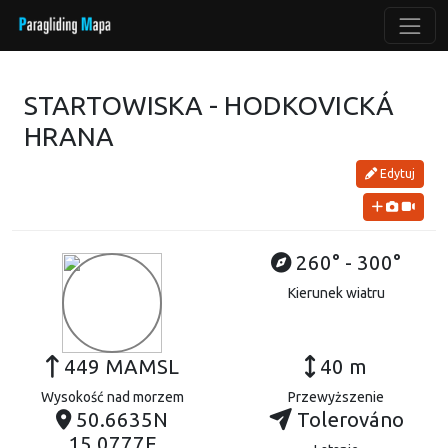
STARTOWISKA - HODKOVICKÁ
HRANA
Edytuj
260° - 300°
Kierunek wiatru
449 MAMSL
40 m
Wysokość nad morzem
Przewyższenie
50.6635N
Tolerováno
15.0777E