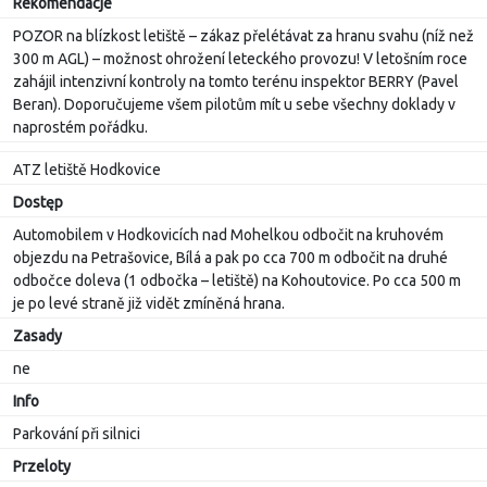
Rekomendacje
POZOR na blízkost letiště – zákaz přelétávat za hranu svahu (níž než
300 m AGL) – možnost ohrožení leteckého provozu! V letošním roce
zahájil intenzivní kontroly na tomto terénu inspektor BERRY (Pavel
Beran). Doporučujeme všem pilotům mít u sebe všechny doklady v
naprostém pořádku.
ATZ letiště Hodkovice
Dostęp
Automobilem v Hodkovicích nad Mohelkou odbočit na kruhovém
objezdu na Petrašovice, Bílá a pak po cca 700 m odbočit na druhé
odbočce doleva (1 odbočka – letiště) na Kohoutovice. Po cca 500 m
je po levé straně již vidět zmíněná hrana.
Zasady
ne
Info
Parkování při silnici
Przeloty