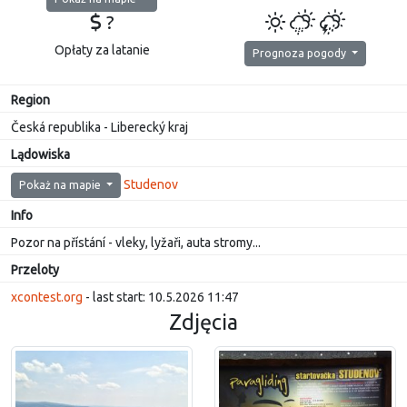
?
Opłaty za latanie
Prognoza pogody
Region
Česká republika - Liberecký kraj
Lądowiska
Studenov
Pokaż na mapie
Info
Pozor na přístání - vleky, lyžaři, auta stromy...
Przeloty
xcontest.org
- last start: 10.5.2026 11:47
Zdjęcia