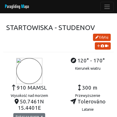
STARTOWISKA - STUDENOV
Edytuj
120° - 170°
Kierunek wiatru
910 MAMSL
300 m
Wysokość nad morzem
Przewyższenie
50.7461N
Tolerováno
15.4401E
Latanie
Pokaż na mapie