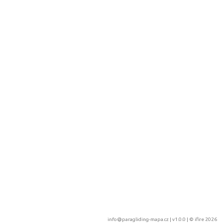
info@paragliding-mapa.cz
| v1.0.0 | ©
ifire 2026