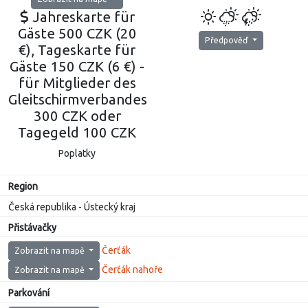
Jahreskarte für
Gäste 500 CZK (20
Předpověď
€), Tageskarte für
Gäste 150 CZK (6 €) -
für Mitglieder des
Gleitschirmverbandes
300 CZK oder
Tagegeld 100 CZK
Poplatky
Region
Česká republika - Ústecký kraj
Přistávačky
Čerťák
Zobrazit na mapě
Čerťák nahoře
Zobrazit na mapě
Parkování