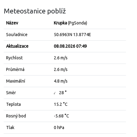
Meteostanice poblíž
Název
Krupka
(PgSonda)
Souřadnice
50.6963N 13.8774E
Aktualizace
08.08.2026 07:49
Rychlost
2.6 m/s
Průměrná
2.6 m/s
Maximální
4.8 m/s
↓
Směr
28 °
Teplota
15.2 °C
Rosný bod
-5.68 °C
Tlak
0 hPa