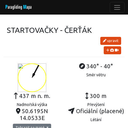
STARTOVAČKY - ČERŤÁK
upravit
340° - 40°
Směr větru
437 m n. m.
300 m
Nadmořská výška
Převýšení
50.6195N
Oficiální (placené)
14.0533E
Létání
Zobrazit na mapě