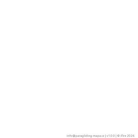
info@paragliding-mapa.cz
| v1.0.0 | ©
ifire 2026