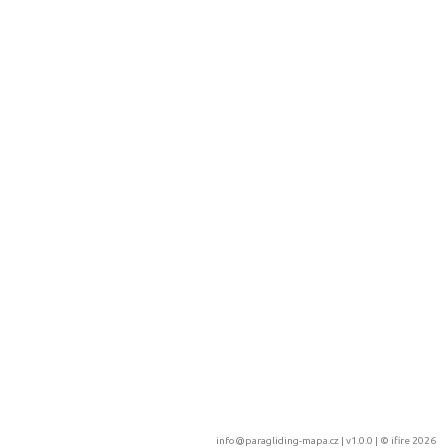
info@paragliding-mapa.cz
| v1.0.0 | ©
ifire 2026