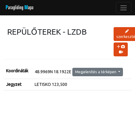
REPÜLŐTEREK - LZDB
szerkeszt
Koordináták
48.9969N 18.1922E
Megjelenítés a térképen
Jegyzet
LETISKO 123,500