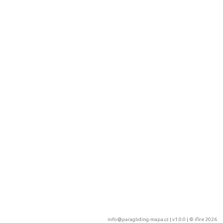
info@paragliding-mapa.cz
| v1.0.0 | ©
ifire 2026