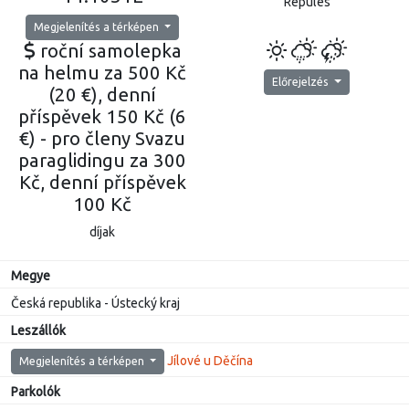
Repülés
Megjelenítés a térképen
roční samolepka
na helmu za 500 Kč
Előrejelzés
(20 €), denní
příspěvek 150 Kč (6
€) - pro členy Svazu
paraglidingu za 300
Kč, denní příspěvek
100 Kč
díjak
Megye
Česká republika - Ústecký kraj
Leszállók
Jílové u Děčína
Megjelenítés a térképen
Parkolók