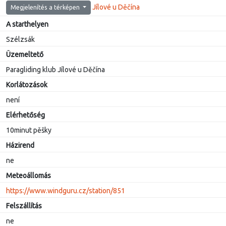
Jílové u Děčína
Megjelenítés a térképen
A starthelyen
Szélzsák
Üzemeltető
Paragliding klub Jílové u Děčína
Korlátozások
není
Elérhetőség
10minut pěšky
Házirend
ne
Meteoállomás
https://www.windguru.cz/station/851
Felszállítás
ne