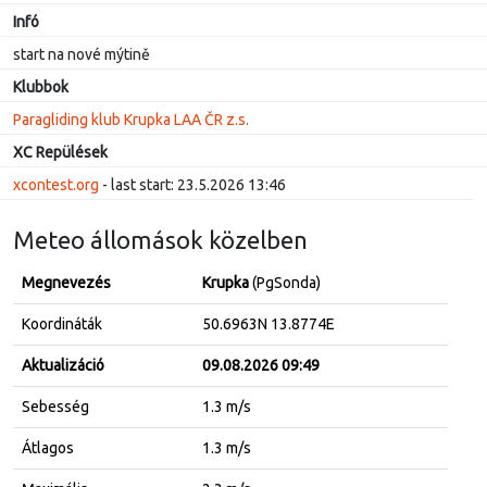
Infó
start na nové mýtině
Klubbok
Paragliding klub Krupka LAA ČR z.s.
XC Repülések
xcontest.org
- last start: 23.5.2026 13:46
Meteo állomások közelben
Megnevezés
Krupka
(PgSonda)
Koordináták
50.6963N 13.8774E
Aktualizáció
09.08.2026 09:49
Sebesség
1.3 m/s
Átlagos
1.3 m/s