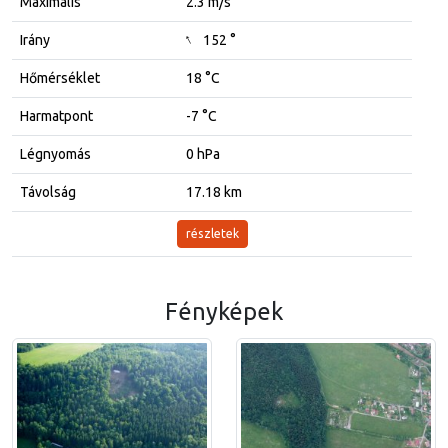
Maximális
2.3 m/s
Irány
152 °
↓
Hőmérséklet
18 °C
Harmatpont
-7 °C
Légnyomás
0 hPa
Távolság
17.18 km
részletek
Fényképek