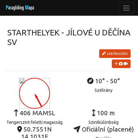
STARTHELYEK - JÍLOVÉ U DĚČÍNA
SV
szerkesztés
10° - 50°
Szélirány
406 MAMSL
100 m
Tengerszint feletti magasság
Szintkülönbség
50.7551N
Oficiální (placené)
14.1031E